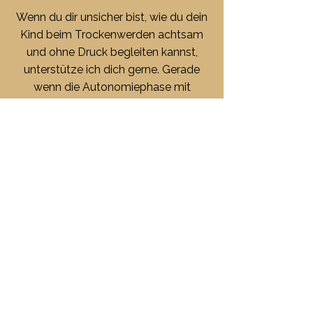
Wenn du dir unsicher bist, wie du dein
Kind beim Trockenwerden achtsam
und ohne Druck begleiten kannst,
unterstütze ich dich gerne. Gerade
wenn die Autonomiephase mit
hineinspielt oder du immer wieder in
Zweifel oder Stress gerätst, schauen
wir gemeinsam hin. Ganz individuell
und ganzheitlich.